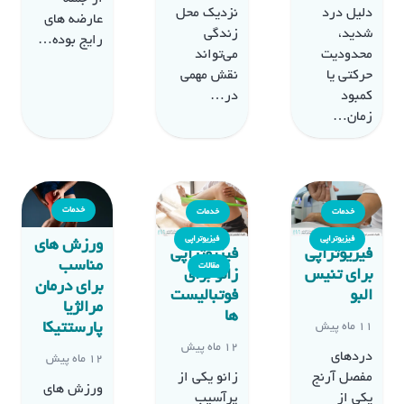
دلیل درد
نزدیک محل
عارضه های
شدید،
زندگی
رایج بوده…
محدودیت
می‌تواند
حرکتی یا
نقش مهمی
کمبود
در…
زمان…
خدمات
خدمات
خدمات
فیزیوتراپی
فیزیوتراپی
ورزش های
فیزیوتراپی
فیزیوتراپی
مناسب
مقالات
برای تنیس
زانو برای
برای درمان
البو
فوتبالیست
مرالژیا
ها
پارستتیکا
11 ماه پیش
12 ماه پیش
دردهای
12 ماه پیش
مفصل آرنج
زانو یکی از
ورزش های
یکی از
پرآسیب