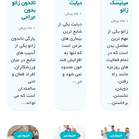
مینیسک
دیابت
تاندون زانو
زانو
بدون
1 ماه پیش
جراحی
1 ماه پیش
دیابت یکی از
1 ماه پیش
زانو یکی از
شایع ترین
مهم ترین
بیماری های
پارگی تاندون
مفاصل بدن
مزمن است
زانو یکی از
است که در
که تنها به
آسیب های
تمام فعالیت
افزایش قند
شایع در میان
های روزمره
خون محدود
ورزشکاران،
مانند راه
نمی شود و
افراد فعال و
رفتن،
در…
حتی
دویدن،
سالمندان
نشستن،
است که می
برخاستن…
تواند…
فیزیوتراپی
فیزیوتراپی
فیزیوتراپی