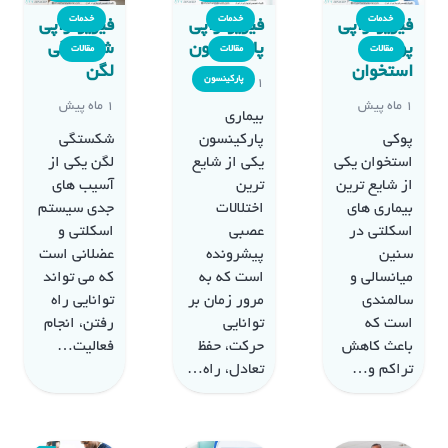
خدمات
خدمات
خدمات
فیزیوتراپی
فیزیوتراپی
فیزیوتراپی
پوکی
پارکینسون
شکستگی
مقالات
مقالات
مقالات
استخوان
لگن
پارکینسون
1 ماه پیش
1 ماه پیش
1 ماه پیش
بیماری
پوکی
پارکینسون
شکستگی
استخوان یکی
یکی از شایع
لگن یکی از
از شایع‌ ترین
ترین
آسیب های
بیماری ‌های
اختلالات
جدی سیستم
اسکلتی در
عصبی
اسکلتی و
سنین
پیشرونده
عضلانی است
میانسالی و
است که به
که می تواند
سالمندی
مرور زمان بر
توانایی راه
است که
توانایی
رفتن، انجام
باعث کاهش
حرکت، حفظ
فعالیت…
تراکم و…
تعادل، راه…