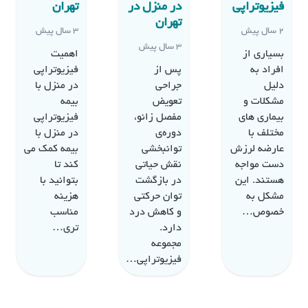
فیزیوتراپی
در منزل در
تهران
تهران
2 سال پیش
3 سال پیش
3 سال پیش
بسیاری از
اهمیت
افراد به
پس از
فیزیوتراپی
دلیل
جراحی
در منزل با
مشکلات و
تعویض
بیمه
بیماری های
مفصل زانو،
فیزیوتراپی
مختلف با
دوره‌ی
در منزل با
عارضه لرزش
توانبخشی
بیمه کمک می
دست مواجه
نقش حیاتی
کند تا
هستند. این
در بازگشت
بتوانید با
مشکل به
توان حرکتی
هزینه
خصوص…
و کاهش درد
مناسب
دارد.
تری…
مجموعه
فیزیوتراپی…