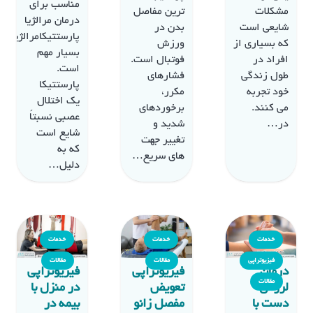
مناسب برای
مشکلات
ترین مفاصل
درمان مرالژیا
شایعی است
بدن در
پارستتیکامرالژیا
که بسیاری از
ورزش
بسیار مهم
افراد در
فوتبال است.
است.
طول زندگی
فشارهای
پارستتیکا
خود تجربه
مکرر،
یک اختلال
می کنند.
برخوردهای
عصبی نسبتاً
در…
شدید و
شایع است
تغییر جهت
که به
های سریع…
دلیل…
خدمات
خدمات
خدمات
فیزیوتراپی
مقالات
مقالات
درمان
فیزیوتراپی
فیزیوتراپی
مقالات
لرزش
تعویض
در منزل با
دست با
مفصل زانو
بیمه در