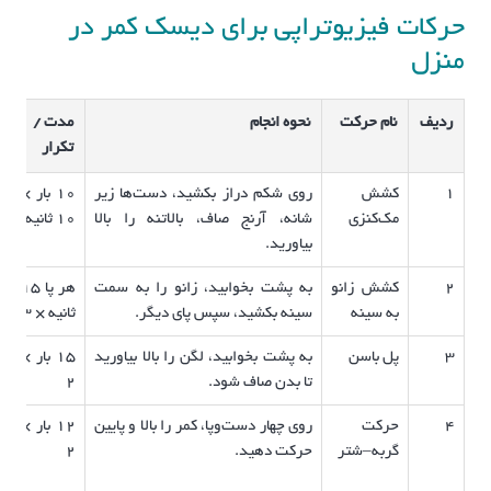
حرکات فیزیوتراپی برای دیسک کمر در
منزل
ردیف
نام حرکت
نحوه انجام
مدت /
تکرار
1
کشش
روی شکم دراز بکشید، دست‌ها زیر
10 بار ×
ک
مک‌کنزی
شانه، آرنج صاف، بالاتنه را بالا
10 ثانیه
د
بیاورید.
س
2
کشش زانو
به پشت بخوابید، زانو را به سمت
هر پا 15
ب
به سینه
سینه بکشید، سپس پای دیگر.
ثانیه × 3
م
3
پل باسن
به پشت بخوابید، لگن را بالا بیاورید
15 بار ×
ت
تا بدن صاف شود.
2
گ
4
حرکت
روی چهار دست‌وپا، کمر را بالا و پایین
12 بار ×
ا
گربه–شتر
حرکت دهید.
2
س