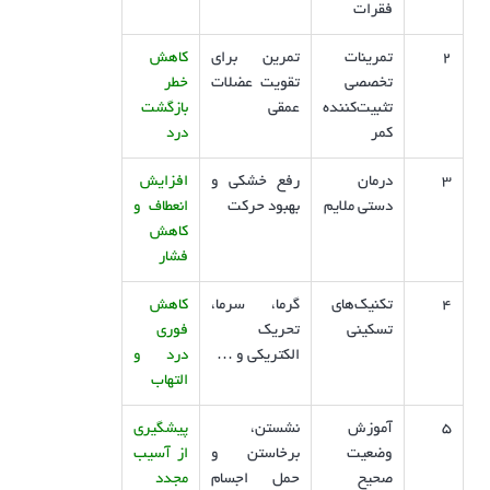
فقرات
2
تمرینات
تمرین برای
کاهش
تخصصی
تقویت عضلات
خطر
تثبیت‌کننده
عمقی
بازگشت
کمر
درد
3
درمان
رفع خشکی و
افزایش
دستی ملایم
بهبود حرکت
انعطاف و
کاهش
فشار
4
تکنیک‌های
گرما، سرما،
کاهش
تسکینی
تحریک
فوری
الکتریکی و …
درد و
التهاب
5
آموزش
نشستن،
پیشگیری
وضعیت
برخاستن و
از آسیب
صحیح
حمل اجسام
مجدد