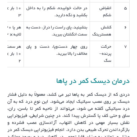
5
انقباض
در حالت خوابیده، شکم را به داخل
10 بار ×
ت
شکم
بکشید و نگه دارید.
3
م
6
کشش
بنشینید، پای راست را دراز، دست به
هر پا 20
ک
همسترینگ
سمت انگشتان ببرید.
ثانیه × 2
ک
7
حرکت
روی چهار دست‌وپا، دست و پای
هر سمت
ت
پرنده–
مخالف را بالا ببرید.
10 بار ×
پ
سگ
2
درمان دیسک کمر در پاها
دردی که از دیسک کمر به پاها تیر می‌ کشد، معمولاً به دلیل فشار
دیسک بر روی عصب سیاتیک ایجاد می‌شود. این نوع درد که به آن
درد سیاتیکی گفته می‌ شود، می‌تواند از ناحیه کمر تا باسن، ران،
ساق و حتی کف پا گسترش پیدا کند. در چنین شرایطی، فیزیوتراپی
نقش بسیار مهمی در کاهش التهاب، آزادسازی عصب فشرده و
بازگرداندن تحرک طبیعی بدن دارد. انجام فیزیوتراپی دیسک کمر در
منزل می‌تواند به میزان قابل‌توجهی در کاهش درد و بهبود عملکرد