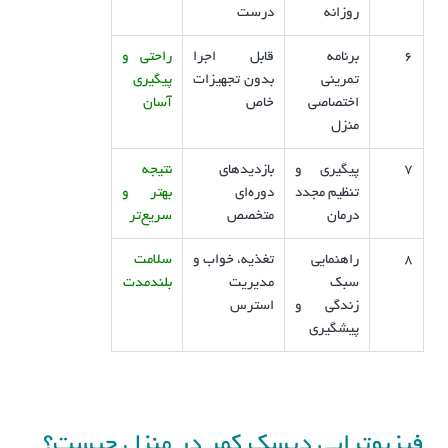
روزانه
درست
6
برنامه
قابل اجرا
راحتی و
تمرینی
بدون تجهیزات
پیگیری
اختصاصی
خاص
آسان
منزل
7
پیگیری و
بازدیدهای
نتیجه
تنظیم مجدد
دوره‌ای
بهتر و
درمان
متخصص
سریع‌تر
8
راهنمایی
تغذیه، خواب و
سلامت
سبک
مدیریت
بلندمدت
زندگی و
استرس
پیشگیری
فیزیوتراپی دیسک کمر در منزل چیست؟