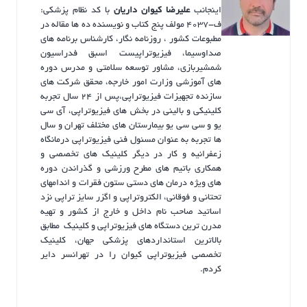
اینجانب
علیرضا کیوان داریان
با کد نظام پزشکی:
ف-4037 مولف پنج کتاب و نویسنده ده ها مقاله در
مطبوعات کشور ، روزنامه نگار، کارشناس برنامه های
صداوسیما، فیزیوتراپیست اسبق فدراسیون
شمشیربازی، مشاور توسعه سلامتی و مدرس دوره
های آموزشی وزارت امور خارجه، محقق شرکت های
سازنده تجهیزات فیزیوتراپی،پس از ۲۴ سال تجربه
کلینیکی و بالینی در بخش های فیزیوتراپی، آی سی
یو و سی سی یو بیمارستان های مختلف تهران و سال
ها تجربه به عنوان مسئول فنی فیزیوتراپی درمانگاه
زعفرانیه و کار در دیگر کلینیک های تخصصی و
همکاری باتیم های مطرح ورزشی و گذراندن دوره
های ویژه درمان های دستی ستون فقرات و اندامهای
تحتانی و فوقانی، الکتروتراپی و اگزر سایز تراپی نزد
اساتید صاحب نام داخل و خارج از کشور و تهیه
مدرن ترین دستگاه های فیزیوتراپی و کلینیک مطابق
بالاترین استانداردهای پزشکی جهان، کلینیک
تخصصی فیزیوتراپی کیوان را در تهرانسر دایر
کردم.