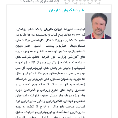
چه امتیازی می دهید؟
علیرضا کیوان داریان
اینجانب
علیرضا کیوان داریان
با کد نظام پزشکی:
ف-4037 مولف پنج کتاب و نویسنده ده ها مقاله در
مطبوعات کشور ، روزنامه نگار، کارشناس برنامه های
صداوسیما، فیزیوتراپیست اسبق فدراسیون
شمشیربازی، مشاور توسعه سلامتی و مدرس دوره
های آموزشی وزارت امور خارجه، محقق شرکت های
سازنده تجهیزات فیزیوتراپی،پس از ۲۴ سال تجربه
کلینیکی و بالینی در بخش های فیزیوتراپی، آی سی
یو و سی سی یو بیمارستان های مختلف تهران و سال
ها تجربه به عنوان مسئول فنی فیزیوتراپی درمانگاه
زعفرانیه و کار در دیگر کلینیک های تخصصی و
همکاری باتیم های مطرح ورزشی و گذراندن دوره
های ویژه درمان های دستی ستون فقرات و اندامهای
تحتانی و فوقانی، الکتروتراپی و اگزر سایز تراپی نزد
اساتید صاحب نام داخل و خارج از کشور و تهیه
مدرن ترین دستگاه های فیزیوتراپی و کلینیک مطابق
بالاترین استانداردهای پزشکی جهان، کلینیک