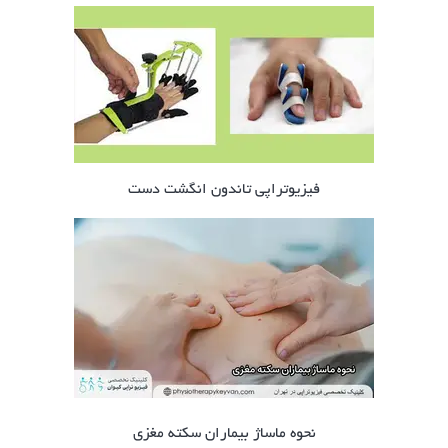
فیزیوتراپی تاندون انگشت دست
نحوه ماساژ بیماران سکته مغزی