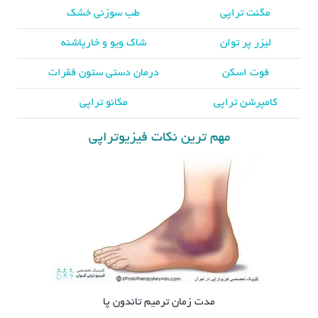
مگنت تراپی
طب سوزنی خشک
لیزر پر توان
شاک ویو و خارپاشنه
فوت اسکن
درمان دستی ستون فقرات
کامپرشن تراپی
مکانو تراپی
مهم ترین نکات فیزیوتراپی
مدت زمان ترمیم تاندون پا