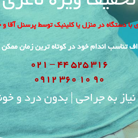
تخفیف ویژه لاغری
ی با دستگاه در منزل یا کلینیک توسط پرسنل آقا و خ
اف تناسب اندام خود در کوتاه ترین زمان ممکن 
316 525 44 – 021
90 10 360 0912
یاز به جراحی | بدون درد و خو