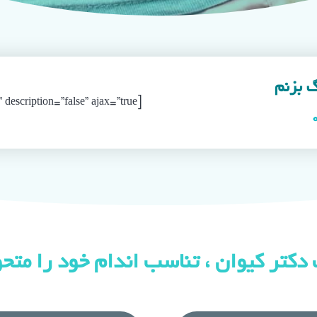
گ بزنم
[gravityform id=”5″ title=”false” description=”false” ajax=”true”]
 دکتر کیوان ، تناسب اندام خود را متح