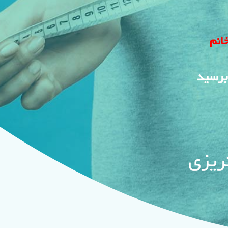
انم
برسید
نریزی