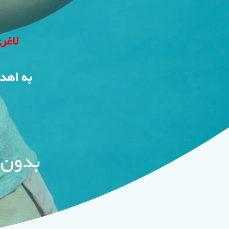
لاغر
به اهد
بدون ن