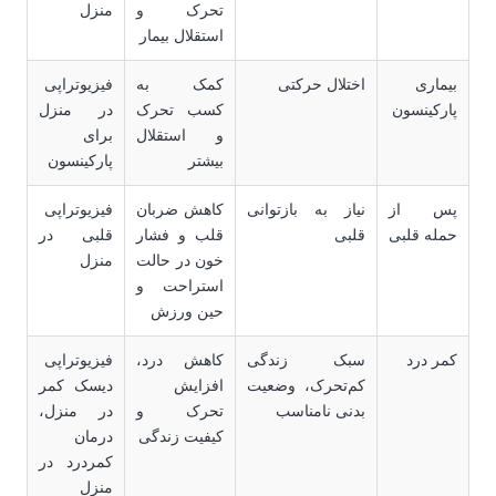
تحرک و
منزل
استقلال بیمار
بیماری
اختلال حرکتی
کمک به
فیزیوتراپی
پارکینسون
کسب تحرک
در منزل
و استقلال
برای
بیشتر
پارکینسون
پس از
نیاز به بازتوانی
کاهش ضربان
فیزیوتراپی
حمله قلبی
قلبی
قلب و فشار
قلبی در
خون در حالت
منزل
استراحت و
حین ورزش
کمر درد
سبک زندگی
کاهش درد،
فیزیوتراپی
کم‌تحرک، وضعیت
افزایش
دیسک کمر
بدنی نامناسب
تحرک و
در منزل،
کیفیت زندگی
درمان
کمردرد در
منزل