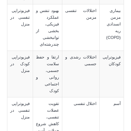
بیماری
اختلالات تنفسی
بهبود تنفس و
فیزیوتراپی
مزمن
مزمن
عملکرد
تنفسی در
انسدادی
فیزیکی،
منزل
ریه
بخشی از
(COPD)
توانبخشی
چندرشته‌ای
فیزیوتراپی
اختلالات رشدی و
ارتقا و حفظ
فیزیوتراپی
کودکان
جسمی
سلامت
کودک در
جسمی،
منزل
روانی و
اجتماعی
کودک
آسم
اختلال تنفسی
تقویت
فیزیوتراپی
عضلات
تنفسی در
تنفسی،
منزل
کاهش شروع
حملات آسم،