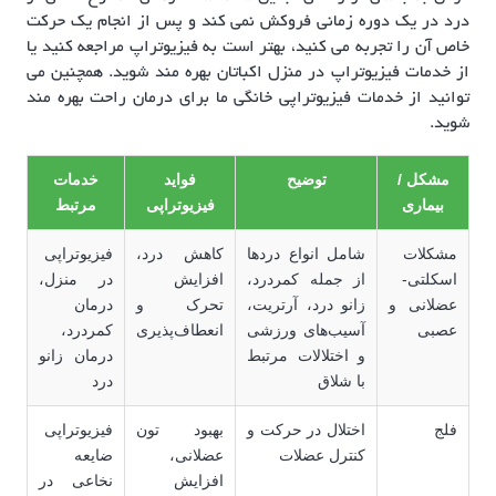
درد در یک دوره زمانی فروکش نمی کند و پس از انجام یک حرکت
خاص آن را تجربه می کنید، بهتر است به فیزیوتراپ مراجعه کنید یا
از خدمات فیزیوتراپ در منزل اکباتان بهره مند شوید. همچنین می
توانید از خدمات فیزیوتراپی خانگی ما برای درمان راحت بهره مند
شوید.
مشکل /
توضیح
فواید
خدمات
بیماری
فیزیوتراپی
مرتبط
مشکلات
شامل انواع دردها
کاهش درد،
فیزیوتراپی
اسکلتی-
از جمله کمردرد،
افزایش
در منزل،
عضلانی و
زانو درد، آرتریت،
تحرک و
درمان
عصبی
آسیب‌های ورزشی
انعطاف‌پذیری
کمردرد،
و اختلالات مرتبط
درمان زانو
با شلاق
درد
فلج
اختلال در حرکت و
بهبود تون
فیزیوتراپی
کنترل عضلات
عضلانی،
ضایعه
افزایش
نخاعی در