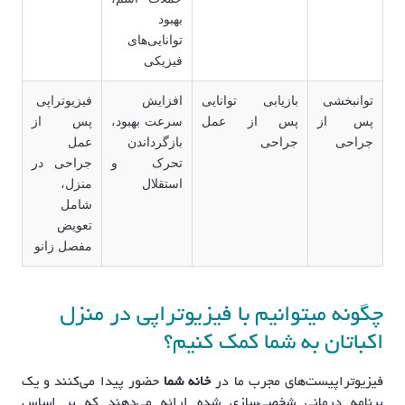
بهبود
توانایی‌های
فیزیکی
توانبخشی
بازیابی توانایی
افزایش
فیزیوتراپی
پس از
پس از عمل
سرعت بهبود،
پس از
جراحی
جراحی
بازگرداندن
عمل
تحرک و
جراحی در
استقلال
منزل،
شامل
تعویض
مفصل زانو
چگونه میتوانیم با فیزیوتراپی در منزل
اکباتان به شما کمک کنیم؟
فیزیوتراپیست‌های مجرب ما در
خانه شما
حضور پیدا می‌کنند و یک
برنامه درمانی شخصی‌سازی شده ارائه می‌دهند که بر اساس