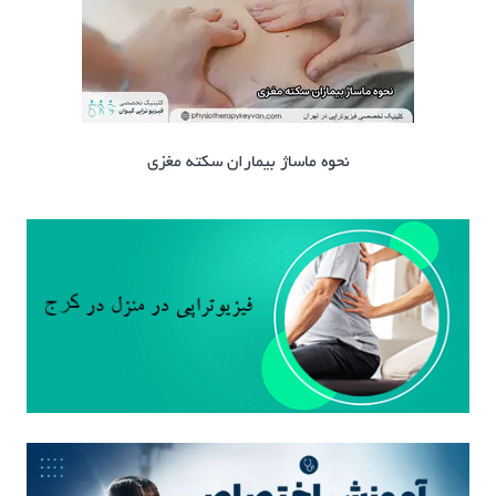
نحوه ماساژ بیماران سکته مغزی