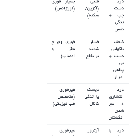
درد
قلبی
بسیار فوری
دست
(آنژین/
(اورژانس)
چپ +
سکته)
تنگی
نفس
ضعف
فشار
فوری (جراح
ناگهانی
شدید
مغز و
دست +
بر نخاع
اعصاب)
بی
پناهی
ادرار
درد
دیسک
غیرفوری
انتشاری
یا تنگی
(متخصص
+ سِر
کانال
طب فیزیکی)
شدن
انگشتان
درد با
آرتروز
غیرفوری