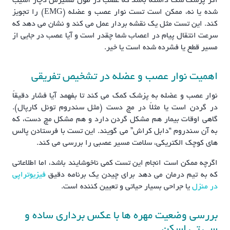
اگر پزشک شک داشته باشد که عصب در طول مسیرش دچار آسیب
شده یا نه، ممکن است تست نوار عصب و عضله (EMG) را تجویز
کند. این تست مثل یک نقشه بردار عمل می کند و نشان می دهد که
سرعت انتقال پیام در اعصاب شما چقدر است و آیا عصب در جایی از
مسیر قطع یا فشرده شده است یا خیر.
اهمیت نوار عصب و عضله در تشخیص تفریقی
نوار عصب و عضله به پزشک کمک می کند تا بفهمد آیا فشار دقیقاً
در گردن است یا مثلاً در مچ دست (مثل سندروم تونل کارپال).
گاهی اوقات بیمار هم مشکل گردن دارد و هم مشکل مچ دست، که
به آن سندروم “دابل کراش” می گویند. این تست با فرستادن پالس
های کوچک الکتریکی، سلامت مسیر عصبی را بررسی می کند.
اگرچه ممکن است انجام این تست کمی ناخوشایند باشد، اما اطلاعاتی
که به تیم درمان می دهد برای چیدن یک برنامه دقیق
فیزیوتراپی
در منزل
یا جراحی بسیار حیاتی و تعیین کننده است.
بررسی وضعیت مهره ها با عکس برداری ساده و
سی تی اسکن