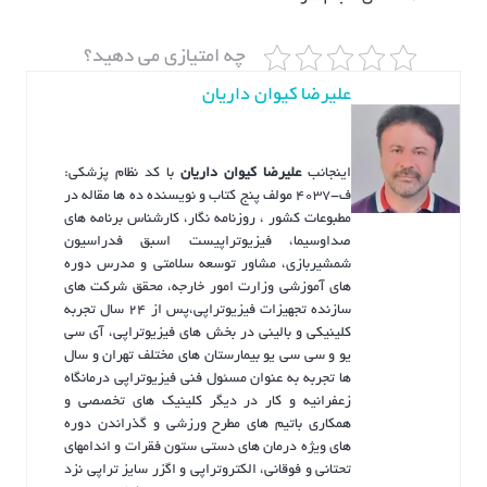
چه امتیازی می دهید؟
علیرضا کیوان داریان
اینجانب
علیرضا کیوان داریان
با کد نظام پزشکی:
ف-4037 مولف پنج کتاب و نویسنده ده ها مقاله در
مطبوعات کشور ، روزنامه نگار، کارشناس برنامه های
صداوسیما، فیزیوتراپیست اسبق فدراسیون
شمشیربازی، مشاور توسعه سلامتی و مدرس دوره
های آموزشی وزارت امور خارجه، محقق شرکت های
سازنده تجهیزات فیزیوتراپی،پس از ۲۴ سال تجربه
کلینیکی و بالینی در بخش های فیزیوتراپی، آی سی
یو و سی سی یو بیمارستان های مختلف تهران و سال
ها تجربه به عنوان مسئول فنی فیزیوتراپی درمانگاه
زعفرانیه و کار در دیگر کلینیک های تخصصی و
همکاری باتیم های مطرح ورزشی و گذراندن دوره
های ویژه درمان های دستی ستون فقرات و اندامهای
تحتانی و فوقانی، الکتروتراپی و اگزر سایز تراپی نزد