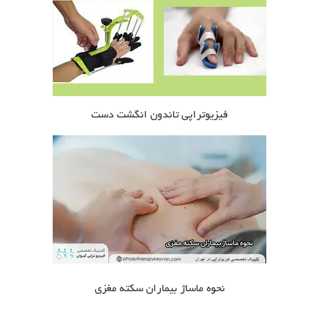
فیزیوتراپی تاندون انگشت دست
نحوه ماساژ بیماران سکته مغزی