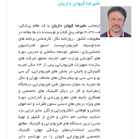
علیرضا کیوان داریان
اینجانب
علیرضا کیوان داریان
با کد نظام پزشکی:
ف-4037 مولف پنج کتاب و نویسنده ده ها مقاله در
مطبوعات کشور ، روزنامه نگار، کارشناس برنامه های
صداوسیما، فیزیوتراپیست اسبق فدراسیون
شمشیربازی، مشاور توسعه سلامتی و مدرس دوره
های آموزشی وزارت امور خارجه، محقق شرکت های
سازنده تجهیزات فیزیوتراپی،پس از ۲۴ سال تجربه
کلینیکی و بالینی در بخش های فیزیوتراپی، آی سی
یو و سی سی یو بیمارستان های مختلف تهران و سال
ها تجربه به عنوان مسئول فنی فیزیوتراپی درمانگاه
زعفرانیه و کار در دیگر کلینیک های تخصصی و
همکاری باتیم های مطرح ورزشی و گذراندن دوره
های ویژه درمان های دستی ستون فقرات و اندامهای
تحتانی و فوقانی، الکتروتراپی و اگزر سایز تراپی نزد
اساتید صاحب نام داخل و خارج از کشور و تهیه
مدرن ترین دستگاه های فیزیوتراپی و کلینیک مطابق
بالاترین استانداردهای پزشکی جهان، کلینیک
تخصصی فیزیوتراپی کیوان را در تهرانسر دایر