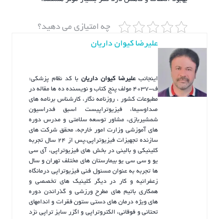
چه امتیازی می دهید؟
علیرضا کیوان داریان
اینجانب
علیرضا کیوان داریان
با کد نظام پزشکی:
ف-4037 مولف پنج کتاب و نویسنده ده ها مقاله در
مطبوعات کشور ، روزنامه نگار، کارشناس برنامه های
صداوسیما، فیزیوتراپیست اسبق فدراسیون
شمشیربازی، مشاور توسعه سلامتی و مدرس دوره
های آموزشی وزارت امور خارجه، محقق شرکت های
سازنده تجهیزات فیزیوتراپی،پس از ۲۴ سال تجربه
کلینیکی و بالینی در بخش های فیزیوتراپی، آی سی
یو و سی سی یو بیمارستان های مختلف تهران و سال
ها تجربه به عنوان مسئول فنی فیزیوتراپی درمانگاه
زعفرانیه و کار در دیگر کلینیک های تخصصی و
همکاری باتیم های مطرح ورزشی و گذراندن دوره
های ویژه درمان های دستی ستون فقرات و اندامهای
تحتانی و فوقانی، الکتروتراپی و اگزر سایز تراپی نزد