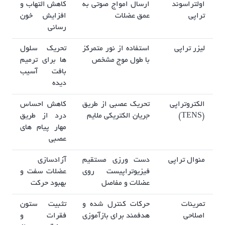
اولتراسوند
ارسال امواج صوتی به
کاهش التهاب و
تراپی
عمق عضلات
افزایش خون‌
رسانی
لیزر تراپی
استفاده از نور متمرکز
تحریک سلول‌
با طول موج مشخص
ها برای ترمیم
بافت آسیب‌
دیده
الکتروتراپی
تحریک عصبی از طریق
کاهش احساس
(TENS)
جریان الکتریکی ملایم
درد از طریق
مهار پیام‌ های
عصبی
منوال تراپی
دست‌ ورزی مستقیم
آزادسازی
فیزیوتراپیست روی
عضلات سفت و
عضلات و مفاصل
بهبود حرکت
تمرینات
حرکات کنترل‌ شده و
تثبیت ستون
اصلاحی
هدفمند برای بازآموزی
فقرات و