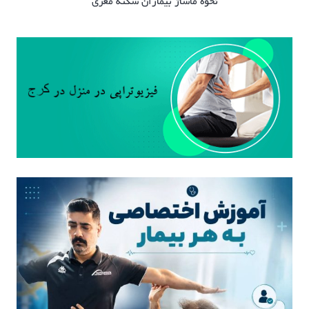
نحوه ماساژ بیماران سکته مغزی