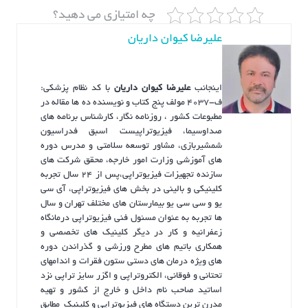
چه امتیازی می دهید؟
علیرضا کیوان داریان
اینجانب
علیرضا کیوان داریان
با کد نظام پزشکی:
ف-4037 مولف پنج کتاب و نویسنده ده ها مقاله در
مطبوعات کشور ، روزنامه نگار، کارشناس برنامه های
صداوسیما، فیزیوتراپیست اسبق فدراسیون
شمشیربازی، مشاور توسعه سلامتی و مدرس دوره
های آموزشی وزارت امور خارجه، محقق شرکت های
سازنده تجهیزات فیزیوتراپی،پس از ۲۴ سال تجربه
کلینیکی و بالینی در بخش های فیزیوتراپی، آی سی
یو و سی سی یو بیمارستان های مختلف تهران و سال
ها تجربه به عنوان مسئول فنی فیزیوتراپی درمانگاه
زعفرانیه و کار در دیگر کلینیک های تخصصی و
همکاری باتیم های مطرح ورزشی و گذراندن دوره
های ویژه درمان های دستی ستون فقرات و اندامهای
تحتانی و فوقانی، الکتروتراپی و اگزر سایز تراپی نزد
اساتید صاحب نام داخل و خارج از کشور و تهیه
مدرن ترین دستگاه های فیزیوتراپی و کلینیک مطابق