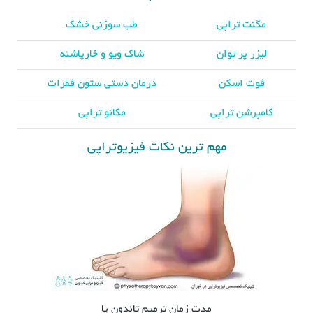
مگنت تراپی
طب سوزنی خشک
لیزر پر توان
شاک ویو و خارپاشنه
فوت اسکن
درمان دستی ستون فقرات
کامپرشن تراپی
مکانو تراپی
مهم ترین نکات فیزیوتراپی
مدت زمان ترمیم تاندون پا