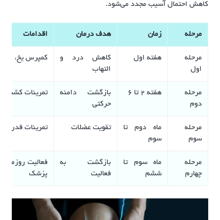
کاهش احتمال آسیب مجدد می‌شود.
مرحله
زمان
هدف درمان
اقدامات
مرحله
هفته اول
کاهش درد و
کمپرس یخ، استر
اول
التهاب
مرحله
هفته ۲ تا ۶
بازگشت دامنه
تمرینات کششی و
دوم
حرکتی
مرحله
ماه دوم تا
تقویت عضلات
تمرینات قدرتی و 
سوم
سوم
مرحله
ماه سوم تا
بازگشت به
فعالیت روزمره و
چهارم
ششم
فعالیت
پزشک