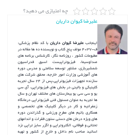
چه امتیازی می دهید؟
علیرضا کیوان داریان
اینجانب
علیرضا کیوان داریان
با کد نظام پزشکی:
ف-4037 مولف پنج کتاب و نویسنده ده ها مقاله در
مطبوعات کشور ، روزنامه نگار، کارشناس برنامه های
صداوسیما، فیزیوتراپیست اسبق فدراسیون
شمشیربازی، مشاور توسعه سلامتی و مدرس دوره
های آموزشی وزارت امور خارجه، محقق شرکت های
سازنده تجهیزات فیزیوتراپی،پس از ۲۴ سال تجربه
کلینیکی و بالینی در بخش های فیزیوتراپی، آی سی
یو و سی سی یو بیمارستان های مختلف تهران و سال
ها تجربه به عنوان مسئول فنی فیزیوتراپی درمانگاه
زعفرانیه و کار در دیگر کلینیک های تخصصی و
همکاری باتیم های مطرح ورزشی و گذراندن دوره
های ویژه درمان های دستی ستون فقرات و اندامهای
تحتانی و فوقانی، الکتروتراپی و اگزر سایز تراپی نزد
اساتید صاحب نام داخل و خارج از کشور و تهیه