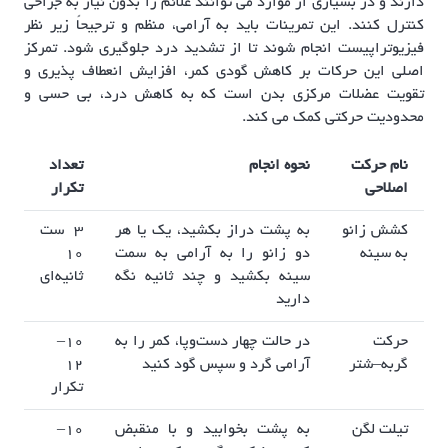
دارند و در بسیاری از موارد می توانند علائم را بدون نیاز به جراحی
کنترل کنند. این تمرینات باید به آرامی، منظم و ترجیحاً زیر نظر
فیزیوتراپیست انجام شوند تا از تشدید درد جلوگیری شود. تمرکز
اصلی این حرکات بر کاهش گودی کمر، افزایش انعطاف پذیری و
تقویت عضلات مرکزی بدن است که به کاهش درد، بی حسی و
محدودیت حرکتی کمک می کند.
نام حرکت
نحوه انجام
تعداد
اصلاحی
تکرار
کشش زانو
به پشت دراز بکشید، یک یا هر
۳ ست
به سینه
دو زانو را به آرامی به سمت
۱۰
سینه بکشید و چند ثانیه نگه
ثانیه‌ای
دارید
حرکت
در حالت چهار دست‌وپا، کمر را به
۱۰–
گربه–شتر
آرامی گرد و سپس گود کنید
۱۲
تکرار
تیلت لگن
به پشت بخوابید و با منقبض
۱۰–