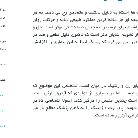
در ک
نه ها است؛ به دلایل مختلف و متعددی رخ می دهد. به هر
می‌ش
تیجه ای جز ساقط کردن عملکرد طبیعی شانه و حرکات روان
مؤثر
اشیم برای نرسیدن به چنین نتیجه تلخی بهتر است علل و
چار نشویم. شایان ذکر است که تاکنون دلیل قطعی و صد در
را بررسی کرد که ریسک ابتلا به این بیماری را افزایش
به‌د
هدف 
مشاو
ها پای ژن و ژنتیک در میان است. تشخیص این موضوع که
ی نیست. اما در بسیاری از مواردی که آرتروز ارثی است؛
۰۹۰
 است چندین مفصل را درگیر کند. اصولا اشخاصی که در
ه آرتروز مبتلا می شوند؛ پای ارث و ژنتیک را به ذهن پزشک معالج باز می
۳۱۶
تراپی آرتروز شانه است.
۰۰۱