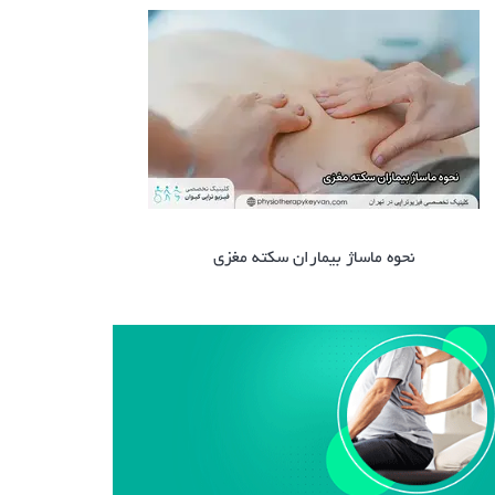
نحوه ماساژ بیماران سکته مغزی